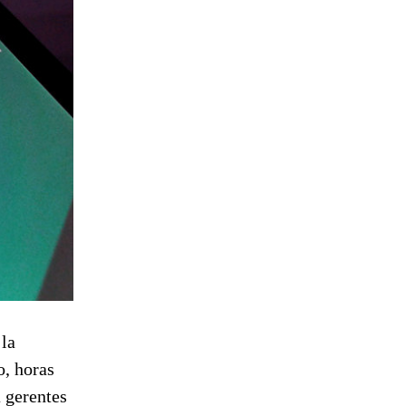
 la
o, horas
a gerentes