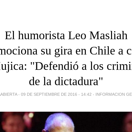
El humorista Leo Masliah
mociona su gira en Chile a c
ujica: "Defendió a los crimi
de la dictadura"
ABIERTA -
09 DE SEPTIEMBRE DE 2016 - 14:42
-
INFORMACION G