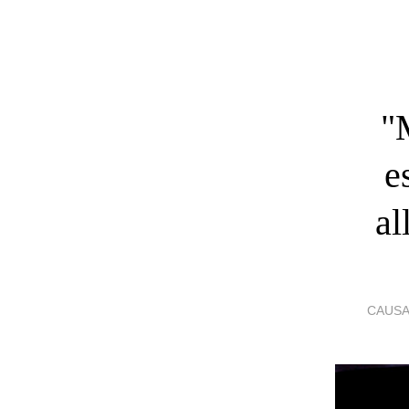
"
e
al
CAUSA