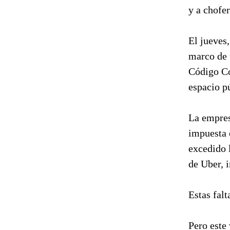
y a chofer
El jueves,
marco de 
Código Co
espacio pú
La empres
impuesta e
excedido l
de Uber, 
Estas falt
Pero este