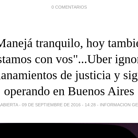
0 COMENTARIOS
Manejá tranquilo, hoy tambi
stamos con vos"...Uber igno
lanamientos de justicia y si
operando en Buenos Aires
ABIERTA -
09 DE SEPTIEMBRE DE 2016 - 14:28
-
INFORMACION G