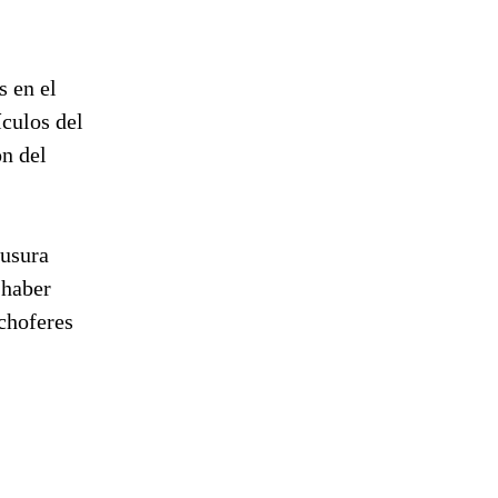
s en el
ículos del
ón del
ausura
 haber
 choferes