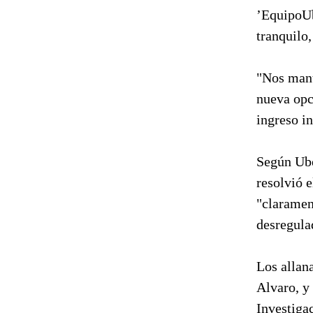
’EquipoUb
tranquilo
"Nos mant
nueva opc
ingreso i
Según Ube
resolvió 
"clarament
desregula
Los allan
Alvaro, y
Investigac