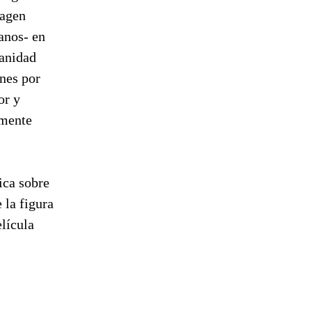
magen
anos- en
manidad
ones por
or y
amente
ica sobre
 la figura
elícula