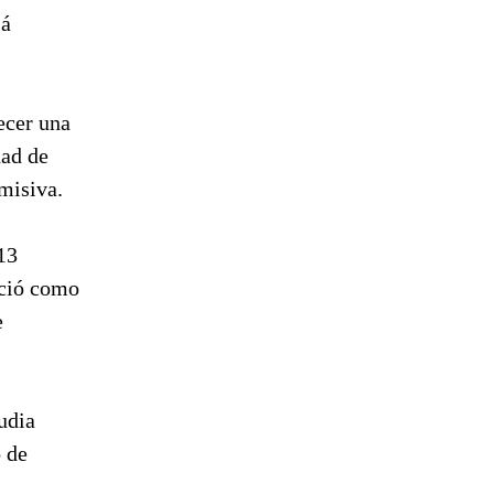
já
ecer una
dad de
 misiva.
13
oció como
e
udia
o de