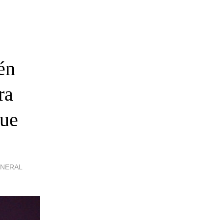
én
ra
gue
ENERAL