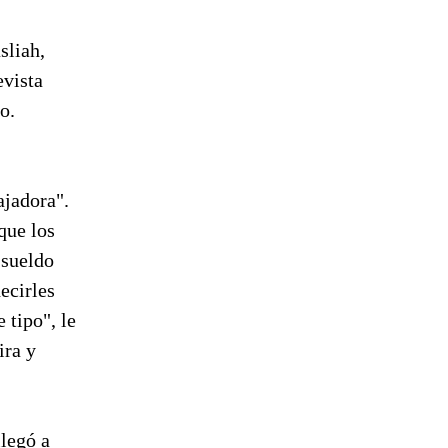
sliah,
evista
o.
ajadora".
que los
 sueldo
ecirles
 tipo", le
ira y
llegó a