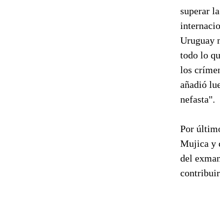
superar l
internaci
Uruguay n
todo lo q
los críme
añadió lu
nefasta".
Por últim
Mujica y 
del exmand
contribuir