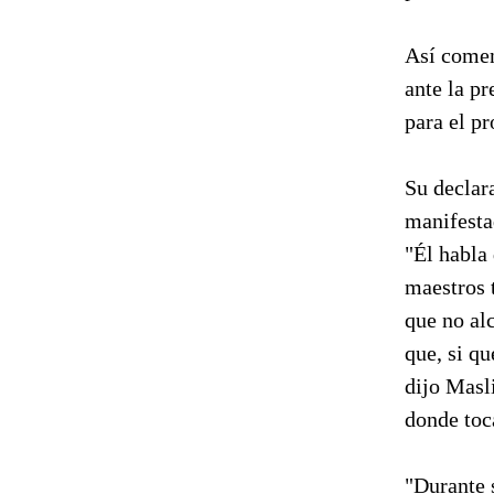
Así comen
ante la pr
para el p
Su declar
manifesta
"Él habla
maestros 
que no al
que, si qu
dijo Masli
donde toca
"Durante s