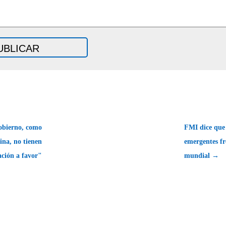
obierno, como
FMI dice que 
ina, no tienen
emergentes fr
ción a favor"
mundial →