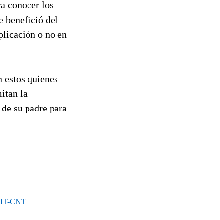
ra conocer los
e benefició del
plicación o no en
n estos quienes
itan la
 de su padre para
 PIT-CNT