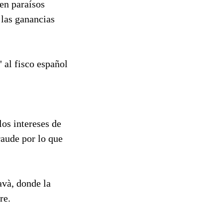
 en paraísos
 las ganancias
 al fisco español
los intereses de
raude por lo que
avà, donde la
re.