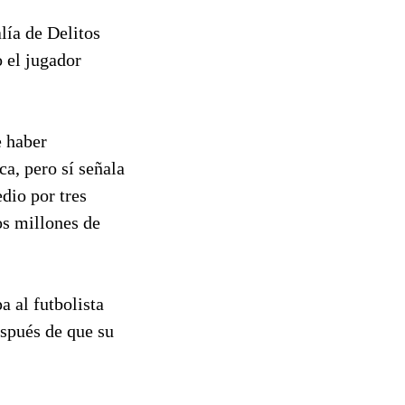
lía de Delitos
 el jugador
e haber
a, pero sí señala
dio por tres
os millones de
a al futbolista
espués de que su