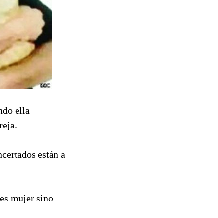
ndo ella
reja.
certados están a
 es mujer sino