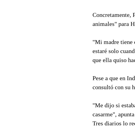
Concretamente, P
animales" para Ha
"Mi madre tiene c
estaré solo cuand
que ella quiso hac
Pese a que en In
consultó con su h
"Me dijo si estab
casarme", apunta
Tres diarios lo r