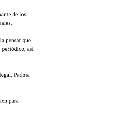
ante de los
uales.
lla pensar que
 periódico, así
 legal, Padma
uien para