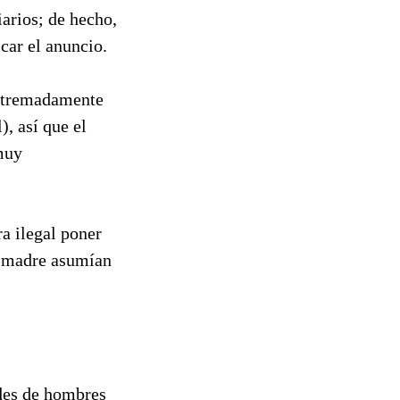
iarios; de hecho,
car el anuncio.
extremadamente
, así que el
 muy
ra ilegal poner
su madre asumían
udes de hombres