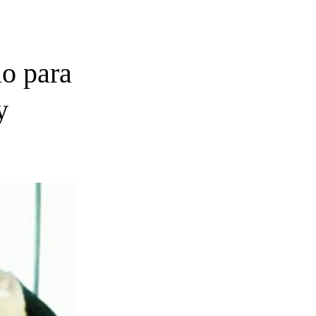
io para
y