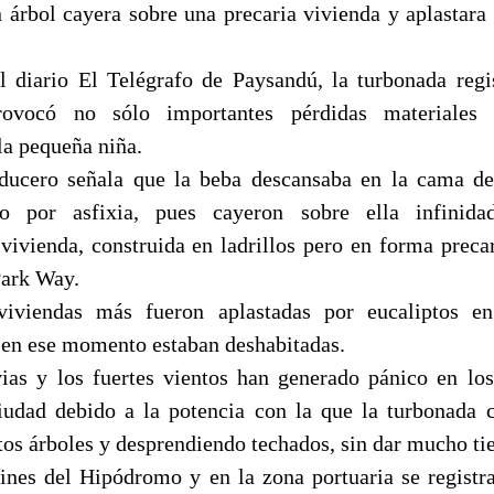
 árbol cayera sobre una precaria vivienda y aplastara
 diario El Telégrafo de Paysandú, la turbonada regi
rovocó no sólo importantes pérdidas materiales
la pequeña niña.
nducero señala que la beba descansaba en la cama de
no por asfixia, pues cayeron sobre ella infinida
vivienda, construida en ladrillos pero en forma precar
Park Way.
iviendas más fueron aplastadas por eucaliptos en
en ese momento estaban deshabitadas.
vias y los fuertes vientos han generado pánico en los
ciudad debido a la potencia con la que la turbonada
tos árboles y desprendiendo techados, sin dar mucho ti
dines del Hipódromo y en la zona portuaria se registr