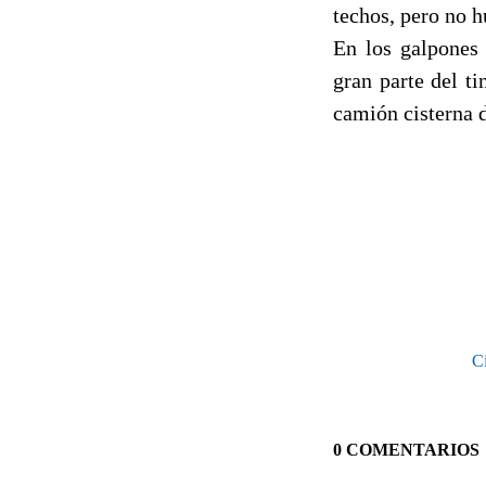
techos, pero no h
En los galpones
gran parte del t
camión cisterna d
Ci
0 COMENTARIOS