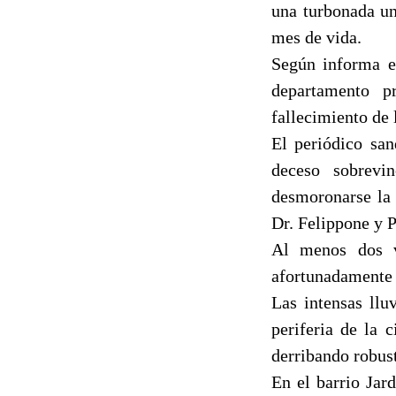
una turbonada un
mes de vida.
Según informa el
departamento p
fallecimiento de 
El periódico sa
deceso sobrevi
desmoronarse la 
Dr. Felippone y 
Al menos dos v
afortunadamente 
Las intensas llu
periferia de la 
derribando robus
En el barrio Jar