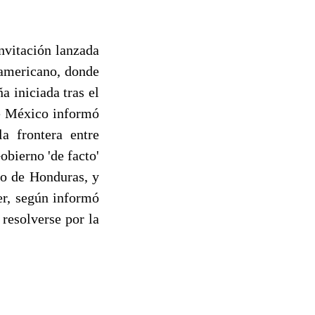
nvitación lanzada
eamericano, donde
a iniciada tras el
de México informó
a frontera entre
bierno 'de facto'
no de Honduras, y
er, según informó
 resolverse por la