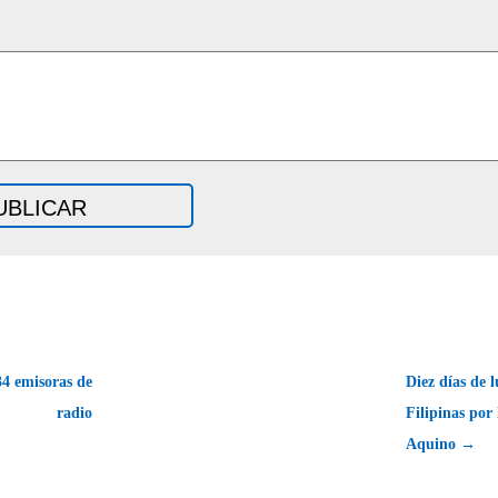
4 emisoras de
Diez días de 
radio
Filipinas por
Aquino →