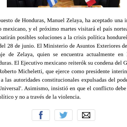
puesto de Honduras, Manuel Zelaya, ha aceptado una i
o mexicano, y el próximo martes visitará el país nort
atirán posibles soluciones a la crisis política hondureñ
del 28 de junio. El Ministerio de Asuntos Exteriores 
aje de Zelaya, quien se encuentra actualmente en l
uras. El Ejecutivo mexicano reiterók su condena del Go
oberto Micheletti, que ejerce como presidente interi
 a las autoridades constitucionales expulsadas del pod
Universal'. Asimismo, insistió en que el conflicto debe
lítico y no a través de la violencia.