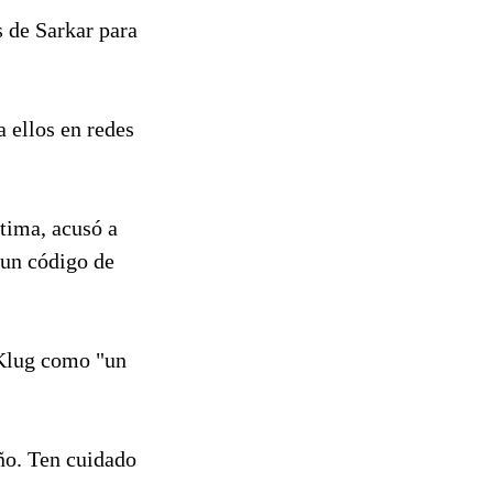
s de Sarkar para
a ellos en redes
tima, acusó a
 un código de
 Klug como "un
ño. Ten cuidado