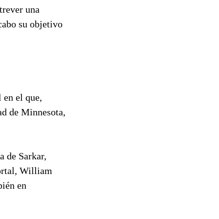
trever una
cabo su objetivo
 en el que,
dad de Minnesota,
a de Sarkar,
ortal, William
bién en