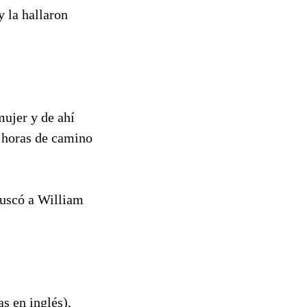
y la hallaron
mujer y de ahí
6 horas de camino
buscó a William
s en inglés),