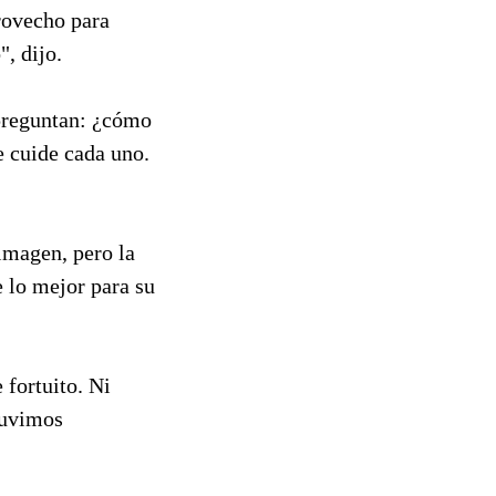
provecho para
", dijo.
preguntan: ¿cómo
 cuide cada uno.
imagen, pero la
e lo mejor para su
 fortuito. Ni
tuvimos