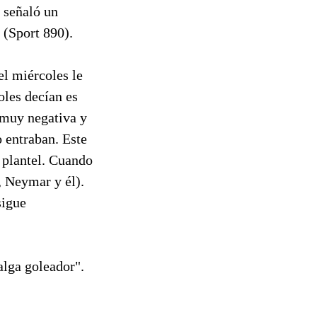
 señaló un
 (Sport 890).
el miércoles le
oles decían es
 muy negativa y
 entraban. Este
e plantel. Cuando
, Neymar y él).
sigue
alga goleador".