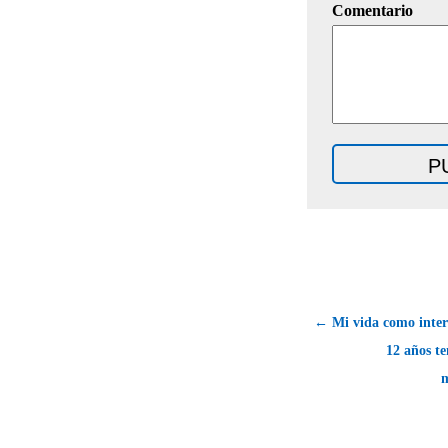
Comentario
← Mi vida como inter
12 años te
m