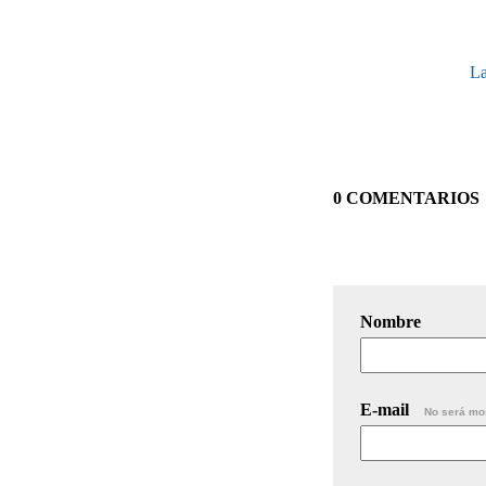
La
0 COMENTARIOS
Nombre
E-mail
No será mo