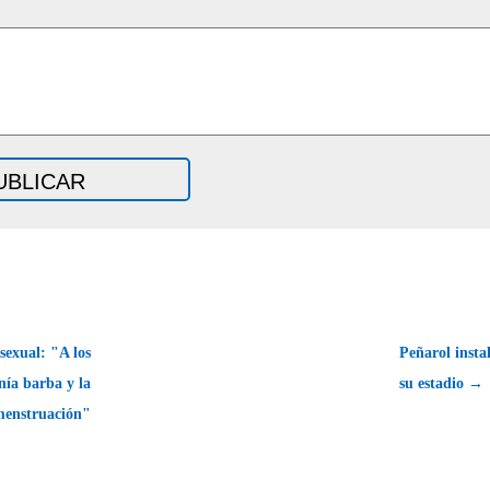
sexual: "A los
Peñarol instal
nía barba y la
su estadio →
enstruación"