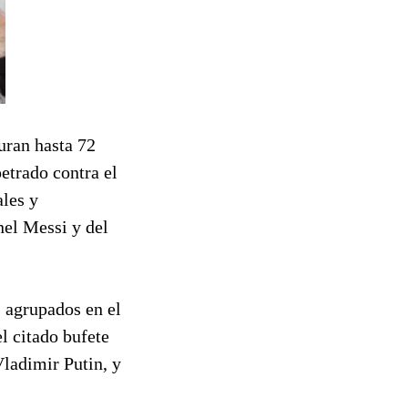
uran hasta 72
etrado contra el
les y
nel Messi y del
s agrupados en el
l citado bufete
Vladimir Putin, y