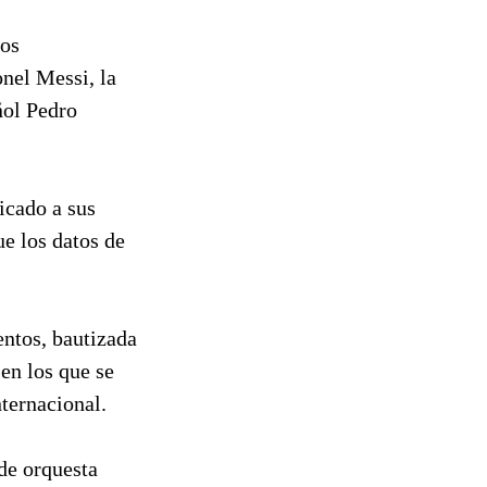
ios
nel Messi, la
ñol Pedro
icado a sus
ue los datos de
entos, bautizada
en los que se
nternacional.
 de orquesta