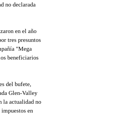
ad no declarada
zaron en el año
por tres presuntos
compañía "Mega
los beneficiarios
es del bufete,
ada Glen-Valley
 la actualidad no
s impuestos en