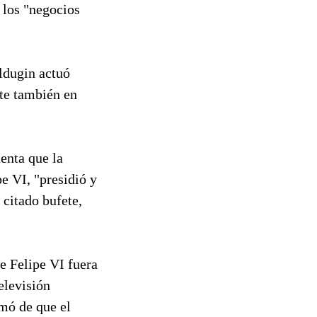
 los "negocios
ldugin actuó
te también en
enta que la
pe VI, "presidió y
citado bufete,
e Felipe VI fuera
elevisión
rmó de que el