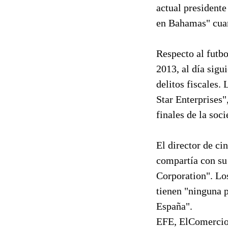
actual president
en Bahamas" cuan
Respecto al futb
2013, al día sigu
delitos fiscales.
Star Enterprises"
finales de la soc
El director de ci
compartía con su
Corporation". Lo
tienen "ninguna 
España".
EFE, ElComerci