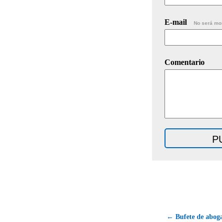
E-mail
No será mo
Comentario
← Bufete de aboga