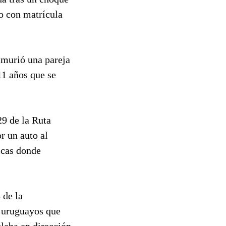
to con matrícula
 murió una pareja
11 años que se
29 de la Ruta
r un auto al
icas donde
 de la
os uruguayos que
ulaba en dirección