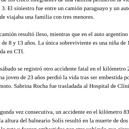
a 3. El siniestro fue entre un camión paraguayo y un au
de viajaba una familia con tres menores.
camión resultó ileso, mientras que en el auto argentino
s de 8 y 13 años. La única sobreviviente es una niña de 
ada en CTI.
l sábado se registró otro accidente fatal en el kilómetro 
na joven de 23 años perdió la vida tras ser embestida po
 moto. Sabrina Rocha fue trasladada al Hospital de Clín
egunda vez consecutiva, un accidente en el kilómetro 83
 la altura del balneario Solís resultó en la muerte de d
 la ruta y fueron embestidos por otro vehículo que circ