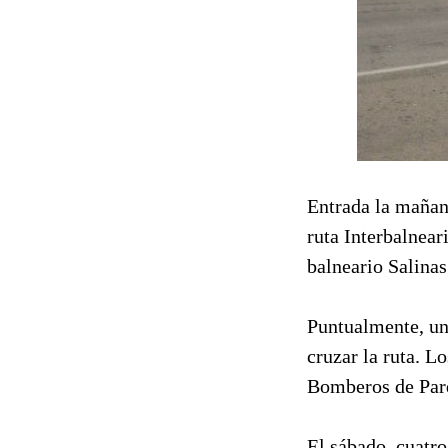
Entrada la mañana
ruta Interbalnear
balneario Salinas
Puntualmente, un
cruzar la ruta. L
Bomberos de Parq
El sábado, cuatro