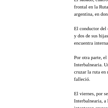
frontal en la Rut
argentina, en don
El conductor del 
y dos de sus hija
encuentra intern
Por otra parte, e
Interbalnearia. U
cruzar la ruta en
falleció.
El viernes, por s
Interbalnearia, a
intentaron cruzar