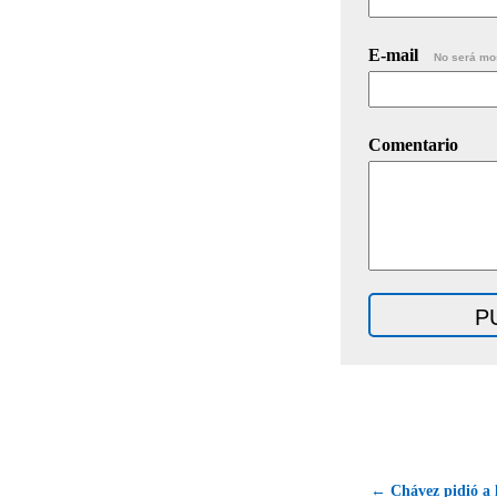
E-mail
No será mo
Comentario
← Chávez pidió a l