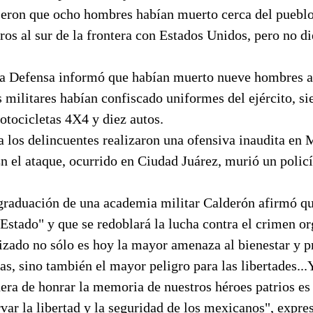
jeron que ocho hombres habían muerto cerca del puebl
os al sur de la frontera con Estados Unidos, pero no di
 la Defensa informó que habían muerto nueve hombres 
 militares habían confiscado uniformes del ejército, si
motocicletas 4X4 y diez autos.
 los delincuentes realizaron una ofensiva inaudita en 
 el ataque, ocurrido en Ciudad Juárez, murió un policí
a graduación de una academia militar Calderón afirmó q
Estado" y que se redoblará la lucha contra el crimen o
izado no sólo es hoy la mayor amenaza al bienestar y p
s, sino también el mayor peligro para las libertades...Y
ra de honrar la memoria de nuestros héroes patrios es 
rvar la libertad y la seguridad de los mexicanos", expre