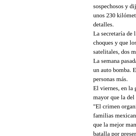
sospechosos y di
unos 230 kilómetr
detalles.
La secretaría de
choques y que los
satelitales, dos 
La semana pasada
un auto bomba. En
personas más.
El viernes, en l
mayor que la del 
"El crimen organ
familias mexicana
que la mejor mane
batalla por prese