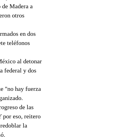
o de Madera a
eron otros
armados en dos
ete teléfonos
México al detonar
a federal y dos
ue "no hay fuerza
rganizado.
rogreso de las
 por eso, reitero
redoblar la
só.