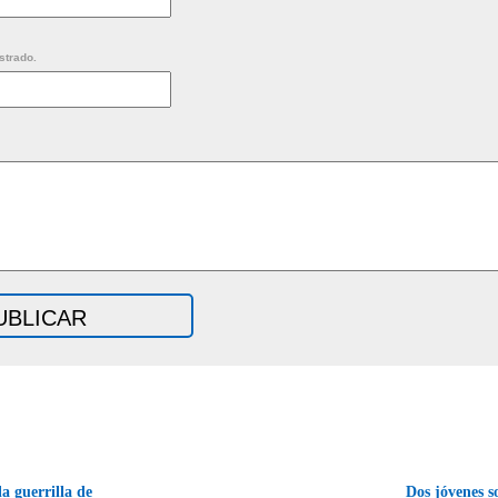
strado.
a guerrilla de
Dos jóvenes s