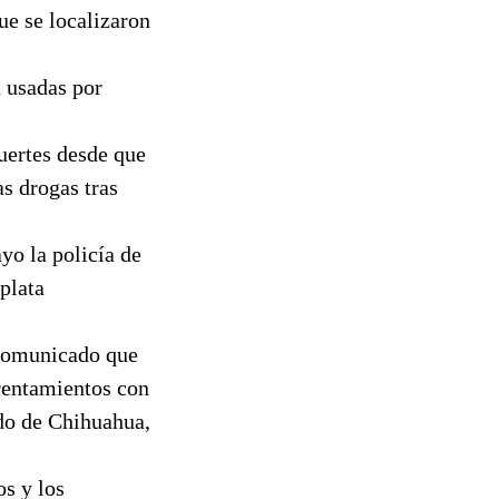
ue se localizaron
n usadas por
uertes desde que
as drogas tras
yo la policía de
plata
 comunicado que
frentamientos con
do de Chihuahua,
os y los