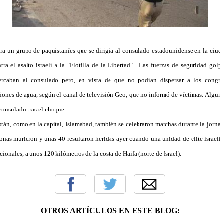
ra un grupo de paquistaníes que se dirigía al consulado estadounidense en la ci
ra el asalto israelí a la "Flotilla de la Libertad". Las fuerzas de seguridad go
ercaban al consulado pero, en vista de que no podían dispersar a los congr
ones de agua, según el canal de televisión Geo, que no informó de víctimas. Algu
consulado tras el choque.
tán, como en la capital, Islamabad, también se celebraron marchas durante la jorna
sonas murieron y unas 40 resultaron heridas ayer cuando una unidad de elite israelí
acionales, a unos 120 kilómetros de la costa de Haifa (norte de Israel).
OTROS ARTÍCULOS EN ESTE BLOG: