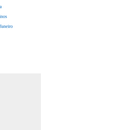
a
inos
 Janeiro