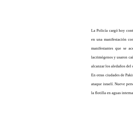
La Policía cargó hoy cont
en una manifestación cont
manifestantes que se ac
lacrimógenos y usaron cañ
alcanzar los aledaños del 
En otras ciudades de Pakis
ataque israelí. Nueve per
la flotilla en aguas intern