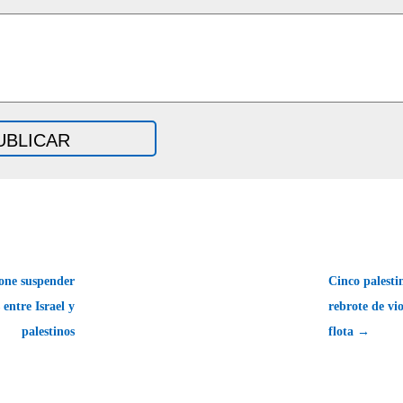
one suspender
Cinco palesti
 entre Israel y
rebrote de vio
palestinos
flota →