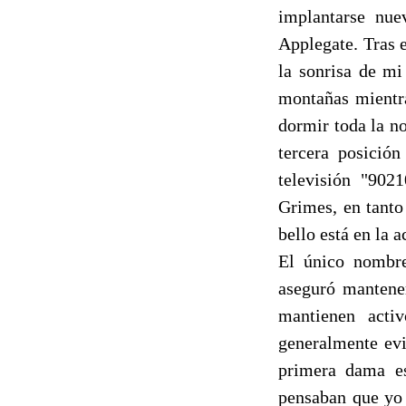
implantarse nue
Applegate. Tras e
la sonrisa de mi
montañas mientr
dormir toda la n
tercera posición
televisión "902
Grimes, en tanto
bello está en la a
El único nombre
aseguró mantener
mantienen acti
generalmente evi
primera dama e
pensaban que yo 