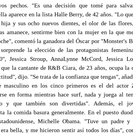
vos pechos. "Es una decisión que tomé para salva
lla aparece en la lista Halle Berry, de 42 años. "Lo qu
 hija y sus ocho nuevos dientes, el olor de las flores
as amanece, sentirme bien con la mujer en la que me
oche", comentó la ganadora del Óscar por "Monster's Ba
 sorprende la elección de las protagonistas femenin
10", Jessica Stroup, AnnaLynne McCord, Jessica 
 que la cantante de R&B Ciara, de 23 años, ocupa la c
ctitud", dijo. "Se trata de la confianza que tengas", añad
 masculino en los cinco primeros es el del actor 
se en forma mientras hace surf, nada y juega al ten
vo y que también son divertidas". Además, el j
ta la comida basura generalmente. En el puesto duo
stadounidense, Michelle Obama. "Tuve un padre y
era bella, y me hicieron sentir así todos los días", 