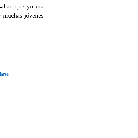
saban que yo era
ay muchas jóvenes
darse