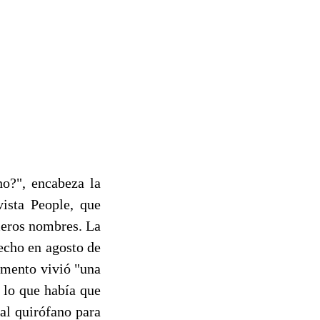
ho?", encabeza la
vista People, que
meros nombres. La
pecho en agosto de
omento vivió "una
 lo que había que
al quirófano para