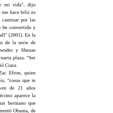
r mi vida", dijo
e me hace feliz es
, caminar por las
 he convertido y
ll" (2001). En la
as de la serie de
Lowndes y Shenae
uarta plaza. "Ser
ió Ciara.
Zac Efron, quien
is, "cosas que te
oven de 21 años
décimo aparece la
 un hermano que
comentó Obama, de