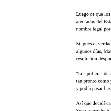
Luego de que los
atentados del Es
nombre legal por 
Sí, pues el verda
algunos días, Mau
resolución despué
"Los policías de
tan pronto como 
y podía pasar has
Así que decidí c
Sun y reproducida