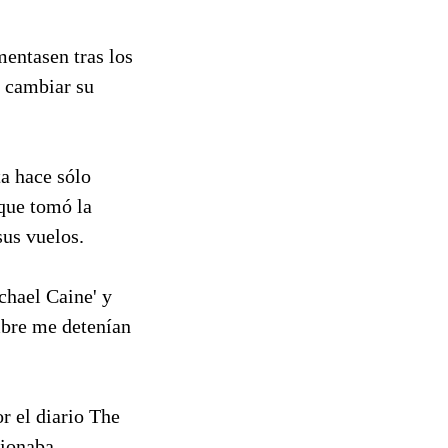
mentasen tras los
: cambiar su
a hace sólo
 que tomó la
sus vuelos.
chael Caine' y
mbre me detenían
r el diario The
cionaba