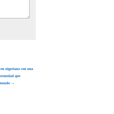
ven nigeriana con una
nfermedad que
 mundo →