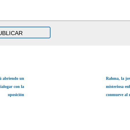
á abriendo un
Rahma, la jo
ialogar con la
misteriosa e
oposición
conmueve al