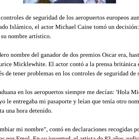
 controles de seguridad de los aeropuertos europeos au
tado Islámico, el actor Michael Caine tomó un decisión
su nombre artístico.
dero nombre del ganador de dos premios Oscar era, hast
rice Micklewhite. El actor contó a la prensa británica
s de tener problemas en los controles de seguridad de 
 aduana en los aeropuertos siempre me decían: 'Hola Mi
yo le entregaba mi pasaporte y leían que tenía otro no
ta una hora detenido.
ambiar mi nombre", contó en declaraciones recogidas po
s por Emol. En su juventud, el artista de 83 años audi