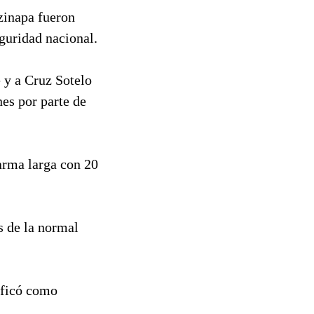
tzinapa fueron
guridad nacional.
é y a Cruz Sotelo
es por parte de
arma larga con 20
s de la normal
ificó como