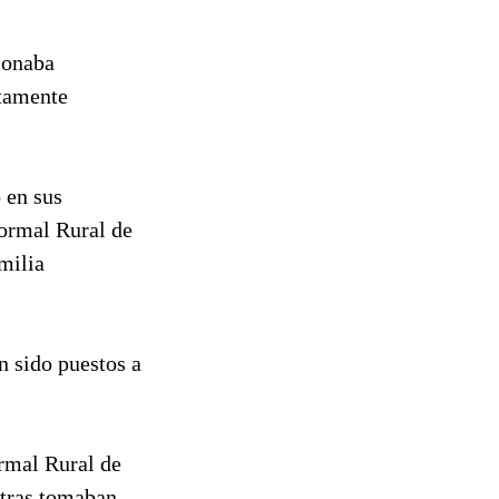
ionaba
ctamente
 en sus
Normal Rural de
milia
n sido puestos a
rmal Rural de
ntras tomaban