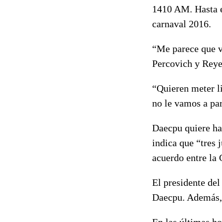
1410 AM. Hasta el
carnaval 2016.
“Me parece que vi
Percovich y Reye
“Quieren meter li
no le vamos a para
Daecpu quiere hac
indica que “tres 
acuerdo entre la
El presidente del
Daecpu. Además, 
En las últimas ho