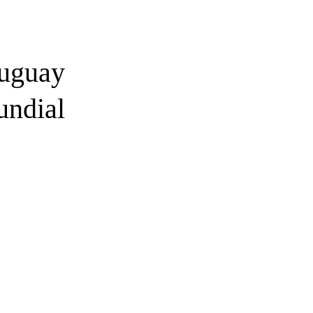
ruguay
undial