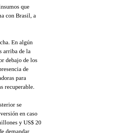
 insumos que
ma con Brasil, a
rcha. En algún
 arriba de la
or debajo de los
presencia de
adoras para
as recuperable.
terior se
nversión en caso
millones y US$ 20
ede demandar