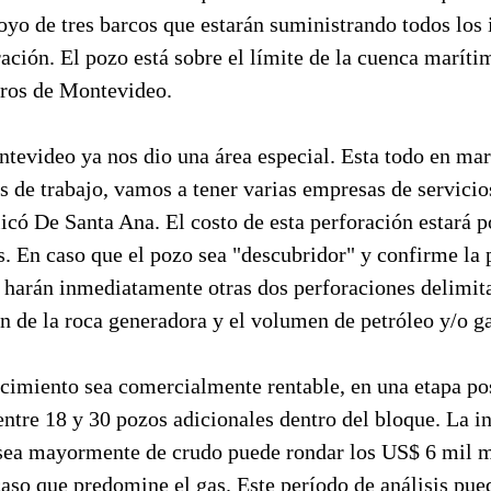
oyo de tres barcos que estarán suministrando todos los
ración. El pozo está sobre el límite de la cuenca maríti
ros de Montevideo.
ntevideo ya nos dio una área especial. Esta todo en ma
de trabajo, vamos a tener varias empresas de servicios
icó De Santa Ana. El costo de esta perforación estará p
. En caso que el pozo sea "descubridor" y confirme la 
e harán inmediatamente otras dos perforaciones delimit
n de la roca generadora y el volumen de petróleo y/o g
cimiento sea comercialmente rentable, en una etapa pos
entre 18 y 30 pozos adicionales dentro del bloque. La i
 sea mayormente de crudo puede rondar los US$ 6 mil 
caso que predomine el gas. Este período de análisis pu