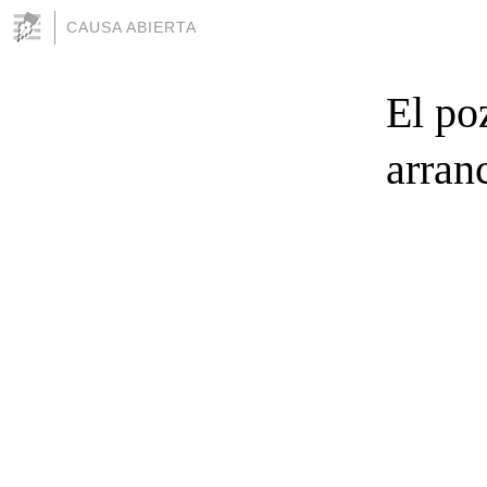
CAUSA ABIERTA
El po
arran