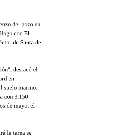
ienzo del pozo en
álogo con El
éctor de Santa de
ión", destacó el
ord en
l suelo marino.
ia con 3.150
os de mayo, el
á la tarea se