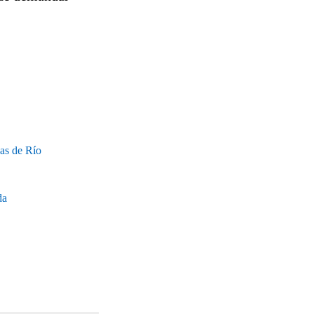
das de Río
da