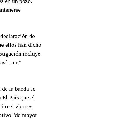
es en un pozo.
antenerse
 declaración de
ue ellos han dicho
estigación incluye
así o no",
 de la banda se
 El País que el
ijo el viernes
jetivo "de mayor