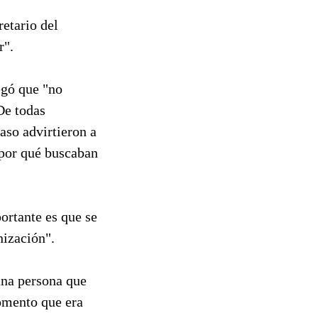
retario del
r".
egó que "no
De todas
aso advirtieron a
 por qué buscaban
ortante es que se
nización".
una persona que
momento que era