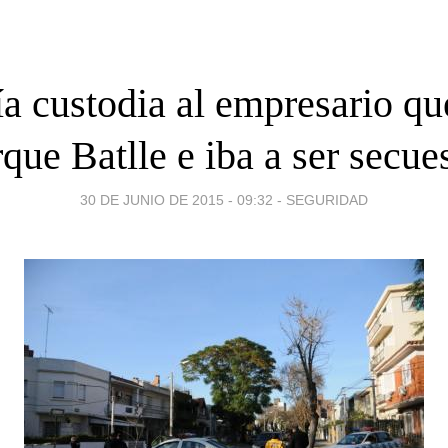
ía custodia al empresario qu
rque Batlle e iba a ser secue
30 DE JUNIO DE 2015 - 09:32
-
SEGURIDAD