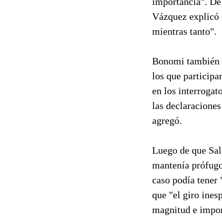
importancia". De
Vázquez explicó 
mientras tanto".
Bonomi también f
los que participa
en los interrogat
las declaraciones
agregó.
Luego de que Sal
mantenía prófugo,
caso podía tener 
que "el giro ine
magnitud e impor