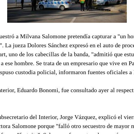
uestró a Milvana Salomone pretendía capturar a "un ho
e". La jueza Dolores Sánchez expresó en el auto de pro
t, uno de los cabecillas de la banda, "admitió que est
a ese hombre. Se trata de un empresario que vive en Pa
ispuso custodia policial, informaron fuentes oficiales a
nterior, Eduardo Bonomi, fue consultado ayer al respect
subsecretario del Interior, Jorge Vázquez, explicó el vie
octora Salomone porque "falló otro secuestro de mayor 