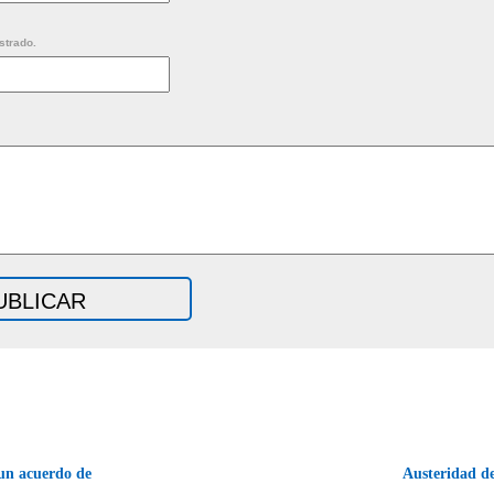
strado.
un acuerdo de
Austeridad d