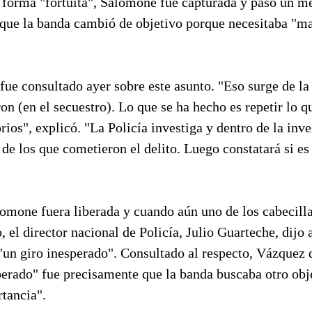
 forma "fortuita", Salomone fue capturada y pasó un m
que la banda cambió de objetivo porque necesitaba "m
ue consultado ayer sobre este asunto. "Eso surge de la
ron (en el secuestro). Lo que se ha hecho es repetir lo q
orios", explicó. "La Policía investiga y dentro de la inv
 de los que cometieron el delito. Luego constatará si es 
omone fuera liberada y cuando aún uno de los cabecilla
 el director nacional de Policía, Julio Guarteche, dijo a
"un giro inesperado". Consultado al respecto, Vázquez d
sperado" fue precisamente que la banda buscaba otro ob
tancia".