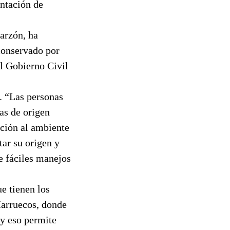
entación de
Garzón, ha
conservado por
el Gobierno Civil
. “Las personas
as de origen
ación al ambiente
ar su origen y
de fáciles manejos
ue tienen los
Marruecos, donde
 y eso permite