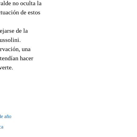
alde no oculta la
ctuación de estos
jarse de la
ussolini.
ervación, una
tendían hacer
verte.
de año
ca