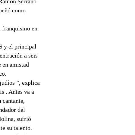
, Ramón Serrano
mpeñó como
l franquismo en
 y el principal
entración a seis
e en amistad
co.
 judíos ”, explica
is . Antes va a
 cantante,
ndador del
olina, sufrió
e su talento.