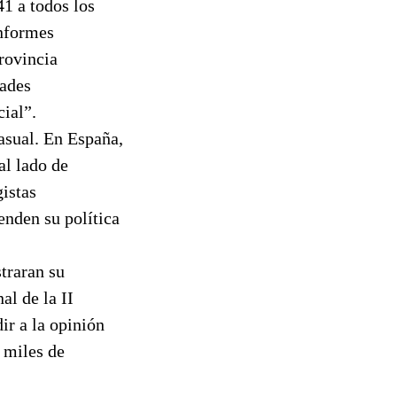
1 a todos los
informes
provincia
dades
cial”.
asual. En España,
al lado de
gistas
enden su política
traran su
al de la II
ir a la opinión
 miles de