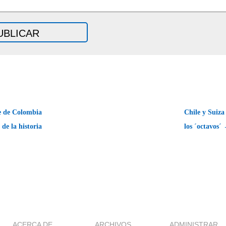
te de Colombia
Chile y Suiza
de la historia
los ´octavos´
ACERCA DE
ARCHIVOS
ADMINISTRAR