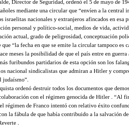
lde, Director de Seguridad, ordenó el 5 de mayo de 194
añoles mediante una circular que “envíen a la central 
os israelitas nacionales y extranjeros afincados en esa 
ación personal y político-social, medios de vida, activi
ación actual, grado de peligrosidad, conceptuación poli
 que “la fecha en que se emite la circular tampoco es c
ace meses la posibilidad de que el país entre en guerra 
ás furibundos partidarios de esta opción son los falan
los nacional sindicalistas que admiran a Hitler y compr
l judaísmo”.
nquista ordenó destruir todos los documentos que demos
olaboración con el régimen genocida de Hitler . “Al fin
l régimen de Franco intentó con relativo éxito confund
on la fábula de que había contribuido a la salvación de
Reverte .