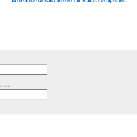
Israel ofreció cabezas nucleares a la Sudáfrica del apartheid
strado.