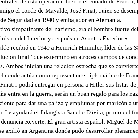
centrales de esta operación fueron el cuñado de Franco
 amigo el conde de Mayalde, José Finat, quien se dese
 de Seguridad en 1940 y embajador en Alemania.
tivo simpatizante del nazismo, era el hombre fuerte de
inistro del Interior y después de Asuntos Exteriores.
de recibió en 1940 a Heinrich Himmler, líder de las SS
olución final” que exterminó en atroces campos de conc
s. Ambos inician una relación estrecha que se conviert
el conde actúa como representante diplomático de Fran
 Finat... podrá entregar en persona a Hitler sus listas de
ña entra en la guerra, serán un buen regalo para los naz
ciente para dar una paliza y emplumar por maricón a un
. Le ayudará el falangista Sancho Dávila, primo del fu
, denuncia Reverte. El gran artista español, Miguel de M
se exilió en Argentina donde pudo desarrollar plenament