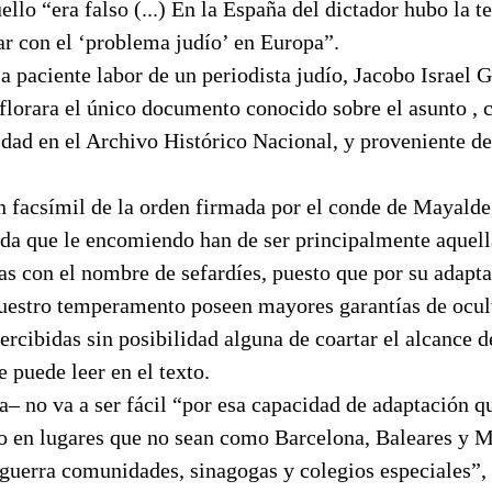
ello “era falso (...) En la España del dictador hubo la t
ar con el ‘problema judío’ en Europa”.
la paciente labor de un periodista judío, Jacobo Israel 
florara el único documento conocido sobre el asunto , 
idad en el Archivo Histórico Nacional, y proveniente d
n facsímil de la orden firmada por el conde de Mayalde
ida que le encomiendo han de ser principalmente aquell
as con el nombre de sefardíes, puesto que por su adapt
nuestro temperamento poseen mayores garantías de ocult
ercibidas sin posibilidad alguna de coartar el alcance 
e puede leer en el texto.
a– no va a ser fácil “por esa capacidad de adaptación q
do en lugares que no sean como Barcelona, Baleares y 
 guerra comunidades, sinagogas y colegios especiales”,