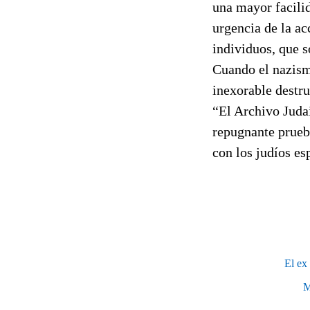
una mayor facilid
urgencia de la ac
individuos, que s
Cuando el nazismo
inexorable destru
“El Archivo Juda
repugnante prueb
con los judíos es
El ex
M