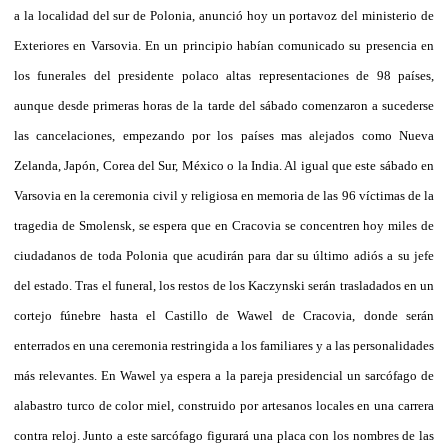
a la localidad del sur de Polonia, anunció hoy un portavoz del ministerio de
Exteriores en Varsovia. En un principio habían comunicado su presencia en
los funerales del presidente polaco altas representaciones de 98 países,
aunque desde primeras horas de la tarde del sábado comenzaron a sucederse
las cancelaciones, empezando por los países mas alejados como Nueva
Zelanda, Japón, Corea del Sur, México o la India. Al igual que este sábado en
Varsovia en la ceremonia civil y religiosa en memoria de las 96 víctimas de la
tragedia de Smolensk, se espera que en Cracovia se concentren hoy miles de
ciudadanos de toda Polonia que acudirán para dar su último adiós a su jefe
del estado. Tras el funeral, los restos de los Kaczynski serán trasladados en un
cortejo fúnebre hasta el Castillo de Wawel de Cracovia, donde serán
enterrados en una ceremonia restringida a los familiares y a las personalidades
más relevantes. En Wawel ya espera a la pareja presidencial un sarcófago de
alabastro turco de color miel, construido por artesanos locales en una carrera
contra reloj. Junto a este sarcófago figurará una placa con los nombres de las