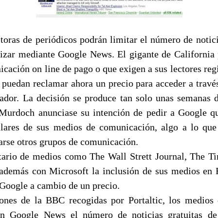
toras de periódicos podrán limitar el número de notici
lizar mediante Google News. El gigante de California 
cación on line de pago o que exigen a sus lectores regi
s puedan reclamar ahora un precio para acceder a travé
cador. La decisión se produce tan solo unas semanas 
urdoch anunciase su intención de pedir a Google qu
ulares de sus medios de comunicación, algo a lo qu
arse otros grupos de comunicación.
tario de medios como The Wall Strett Journal, The T
además con Microsoft la inclusión de sus medios en 
Google a cambio de un precio.
ones de la BBC recogidas por Portaltic, los medios
en Google News el número de noticias gratuitas d