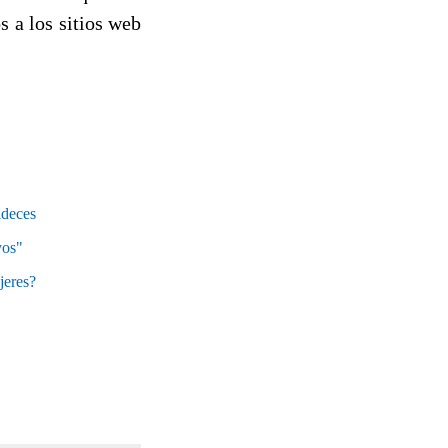
s a los sitios web
deces
yos"
jeres?