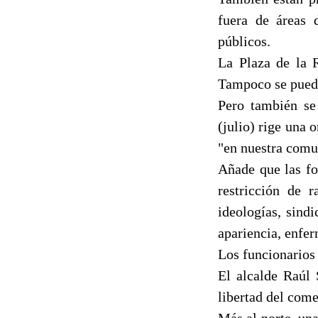
fuera de áreas 
públicos.
La Plaza de la R
Tampoco se puede 
Pero también se
(julio) rige una 
"en nuestra comun
Añade que las fo
restricción de r
ideologías, sindi
apariencia, enfe
Los funcionarios 
El alcalde Raúl 
libertad del come
Más al norte, un