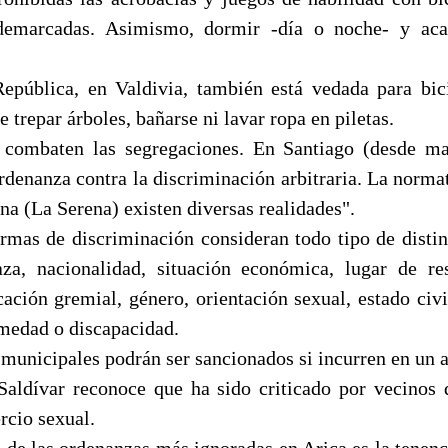
demarcadas. Asimismo, dormir -día o noche- y ac
epública, en Valdivia, también está vedada para bici
trepar árboles, bañarse ni lavar ropa en piletas.
 combaten las segregaciones. En Santiago (desde m
ordenanza contra la discriminación arbitraria. La norm
a (La Serena) existen diversas realidades".
rmas de discriminación consideran todo tipo de distin
aza, nacionalidad, situación económica, lugar de re
cación gremial, género, orientación sexual, estado civil
rmedad o discapacidad.
municipales podrán ser sancionados si incurren en un ac
Saldívar reconoce que ha sido criticado por vecinos
rcio sexual.
a de las ordenanzas más ignoradas en Arica es la tenenc