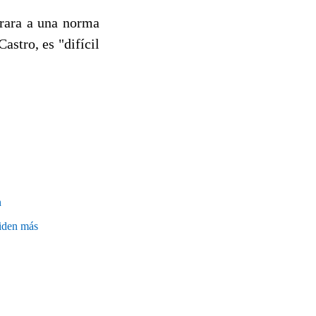
irara a una norma
astro, es "difícil
n
ciden más