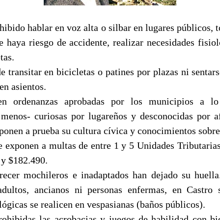
hibido hablar en voz alta o silbar en lugares públicos, t
 haya riesgo de accidente, realizar necesidades fisiol
tas.
transitar en bicicletas o patines por plazas ni sentar
en asientos.
en ordenanzas aprobadas por los municipios a lo
 menos- curiosas por lugareños y desconocidas por a
 ponen a prueba su cultura cívica y conocimientos sobr
se exponen a multas de entre 1 y 5 Unidades Tributaria
 y $182.490.
recer mochileros e inadaptados han dejado su huella
adultos, ancianos ni personas enfermas, en Castro 
lógicas se realicen en vespasianas (baños públicos).
ohibidas las acrobacias y juegos de habilidad con bic