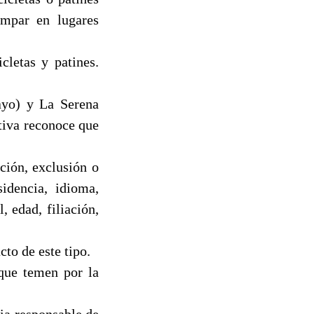
ampar en lugares
cletas y patines.
ayo) y La Serena
ativa reconoce que
ción, exclusión o
sidencia, idioma,
, edad, filiación,
to de este tipo.
 que temen por la
ia responsable de