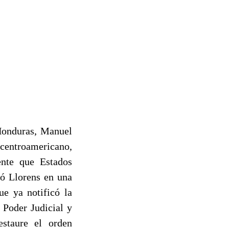
 Honduras, Manuel
 centroamericano,
ente que Estados
só Llorens en una
ue ya notificó la
 Poder Judicial y
staure el orden