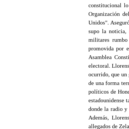
constitucional l
Organización de
Unidos". Aseguró
supo la noticia
militares rumbo
promovida por el
Asamblea Constit
electoral. Lloren
ocurrido, que un 
de una forma terr
políticos de Hon
estadounidense t
donde la radio y
Además, Llorens
allegados de Zel