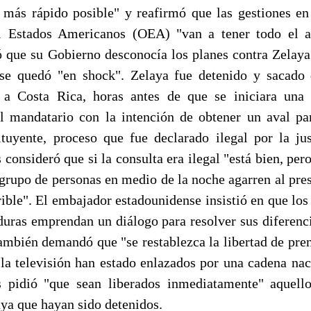
o más rápido posible" y reafirmó que las gestiones en 
l Estados Americanos (OEA) "van a tener todo el 
 que su Gobierno desconocía los planes contra Zelaya
, se quedó "en shock". Zelaya fue detenido y sacado
 a Costa Rica, horas antes de que se iniciara una 
 mandatario con la intención de obtener un aval pa
uyente, proceso que fue declarado ilegal por la jus
s consideró que si la consulta era ilegal "está bien, per
grupo de personas en medio de la noche agarren al pres
ible". El embajador estadounidense insistió en que los
duras emprendan un diálogo para resolver sus diferenc
ambién demandó que "se restablezca la libertad de pre
 la televisión han estado enlazados por una cadena naci
 pidió "que sean liberados inmediatamente" aquello
aya que hayan sido detenidos.