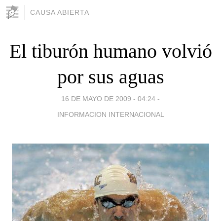
CAUSA ABIERTA
El tiburón humano volvió
por sus aguas
16 DE MAYO DE 2009 - 04:24
-
INFORMACION INTERNACIONAL