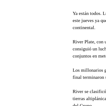
Ya están todos. L
este jueves ya qu
continental.
River Plate, con 
consiguió un luc
conjuntos en mete
Los millonarios g
final terminaron 
River se clasific
tierras altipláni
del Grupo.