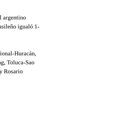
l argentino
asileño igualó 1-
cional-Huracán,
ng, Toluca-Sao
 y Rosario