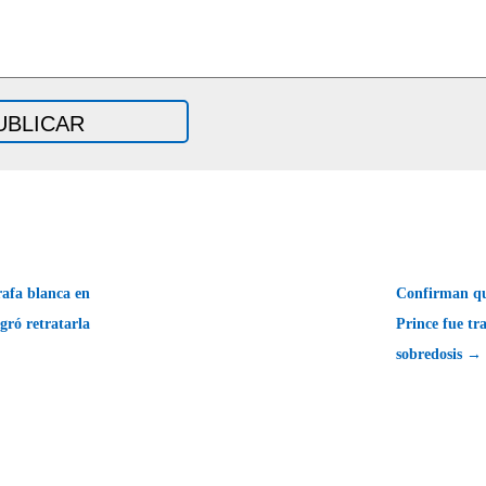
rafa blanca en
Confirman que
gró retratarla
Prince fue tr
sobredosis →