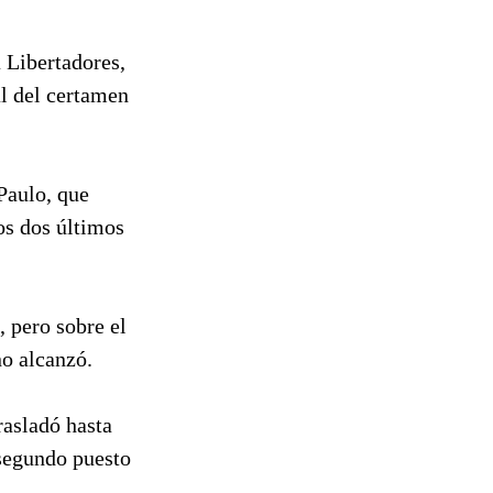
 Libertadores,
al del certamen
 Paulo, que
os dos últimos
, pero sobre el
no alcanzó.
rasladó hasta
 segundo puesto