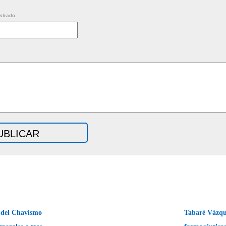
strado.
 del Chavismo
Tabaré Vázque