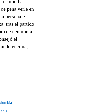
ado como ha
 de pena verle en
 su personaje.
a, tras el partido
ipio de neumonía.
onsejó el
 mundo encima,
olumbia'
Tenis