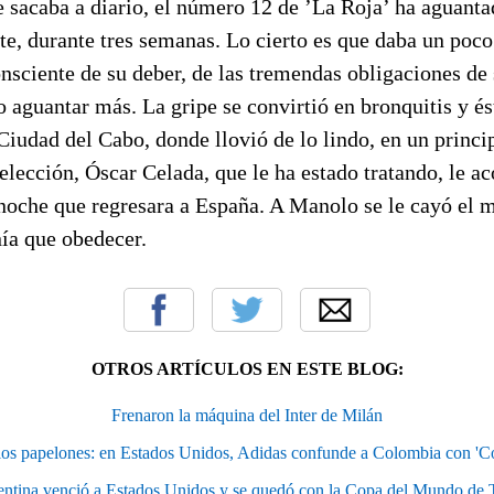
e sacaba a diario, el número 12 de ’La Roja’ ha aguant
e, durante tres semanas. Lo cierto es que daba un poco
onsciente de su deber, de las tremendas obligaciones de
 aguantar más. La gripe se convirtió en bronquitis y ést
Ciudad del Cabo, donde llovió de lo lindo, en un princ
elección, Óscar Celada, que le ha estado tratando, le ac
 noche que regresara a España. A Manolo se le cayó el
nía que obedecer.
OTROS ARTÍCULOS EN ESTE BLOG:
Frenaron la máquina del Inter de Milán
los papelones: en Estados Unidos, Adidas confunde a Colombia con 'C
ntina venció a Estados Unidos y se quedó con la Copa del Mundo de 