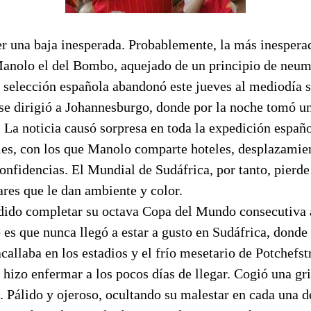
er una baja inesperada. Probablemente, la más inespera
Manolo el del Bombo, aquejado de un principio de neum
 selección española abandonó este jueves al mediodía s
se dirigió a Johannesburgo, donde por la noche tomó u
 La noticia causó sorpresa en toda la expedición españo
les, con los que Manolo comparte hoteles, desplazamien
onfidencias. El Mundial de Sudáfrica, por tanto, pierde
res que le dan ambiente y color.
dido completar su octava Copa del Mundo consecutiva
 es que nunca llegó a estar a gusto en Sudáfrica, donde
acallaba en los estadios y el frío mesetario de Potchefs
hizo enfermar a los pocos días de llegar. Cogió una gr
. Pálido y ojeroso, ocultando su malestar en cada una de