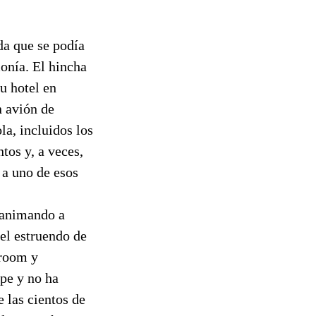
da que se podía
onía. El hincha
u hotel en
n avión de
la, incluidos los
tos y, a veces,
 a uno de esos
 animando a
 el estruendo de
troom y
ipe y no ha
 las cientos de