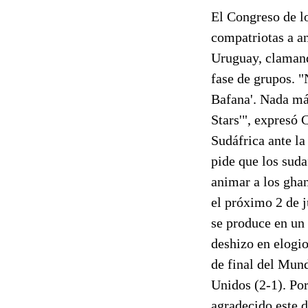
El Congreso de l
compatriotas a an
Uruguay, clamando
fase de grupos. 
Bafana'. Nada má
Stars'", expresó 
Sudáfrica ante la 
pide que los suda
animar a los ghan
el próximo 2 de j
se produce en un 
deshizo en elogio
de final del Mund
Unidos (2-1). Po
agradecido este d