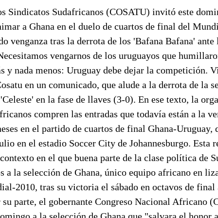
os Sindicatos Sudafricanos (COSATU) invitó este domi
imar a Ghana en el duelo de cuartos de final del Mundi
 venganza tras la derrota de los 'Bafana Bafana' ante la
"Necesitamos vengarnos de los uruguayos que humillaro
s y nada menos: Uruguay debe dejar la competición. Vi
Cosatu en un comunicado, que alude a la derrota de la s
'Celeste' en la fase de llaves (3-0). En ese texto, la org
fricanos compren las entradas que todavía están a la ven
eses en el partido de cuartos de final Ghana-Uruguay, 
ulio en el estadio Soccer City de Johannesburgo. Esta r
contexto en el que buena parte de la clase política de S
s a la selección de Ghana, único equipo africano en liza
ial-2010, tras su victoria el sábado en octavos de final
r su parte, el gobernante Congreso Nacional Africano 
omingo a la selección de Ghana que "salvara el honor af