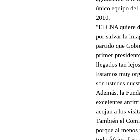
único equipo del 
2010.
"El CNA quiere da
por salvar la ima
partido que Gobi
primer presidente
llegados tan lejo
Estamos muy orgu
son ustedes nues
Además, la Funda
excelentes anfitr
acojan a los visi
También el Comit
porque al menos 
toda África. Les 