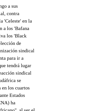
ngo a sus
al, contra
 'Celeste' en la
n a los 'Bafana
va los 'Black
elección de
anización sindical
ta para ir a
que tendrá lugar
eacción sindical
udáfrica se
 en los cuartos
 ante Estados
(CNA) ha
ricano", al ser el