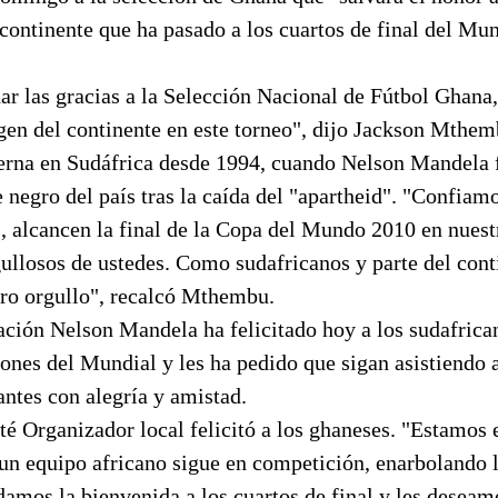
continente que ha pasado a los cuartos de final del Mu
r las gracias a la Selección Nacional de Fútbol Ghana,
gen del continente en este torneo", dijo Jackson Mthem
erna en Sudáfrica desde 1994, cuando Nelson Mandela 
 negro del país tras la caída del "apartheid". "Confiam
s, alcancen la final de la Copa del Mundo 2010 en nuest
llosos de ustedes. Como sudafricanos y parte del conti
tro orgullo", recalcó Mthembu.
ción Nelson Mandela ha felicitado hoy a los sudafrica
iones del Mundial y les ha pedido que sigan asistiendo a
tantes con alegría y amistad.
é Organizador local felicitó a los ghaneses. "Estamos
un equipo africano sigue en competición, enarbolando 
damos la bienvenida a los cuartos de final y les deseam