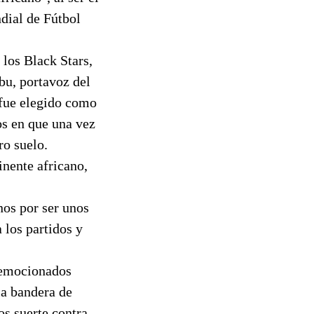
ndial de Fútbol
 los Black Stars,
bu, portavoz del
fue elegido como
os en que una vez
ro suelo.
nente africano,
nos por ser unos
 los partidos y
 emocionados
la bandera de
os suerte contra